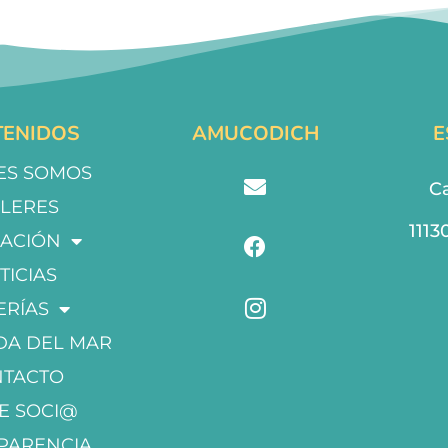
ENIDOS
AMUCODICH
E
ES SOMOS
Ca
LLERES
1113
ACIÓN
TICIAS
ERÍAS
DA DEL MAR
NTACTO
E SOCI@
PARENCIA