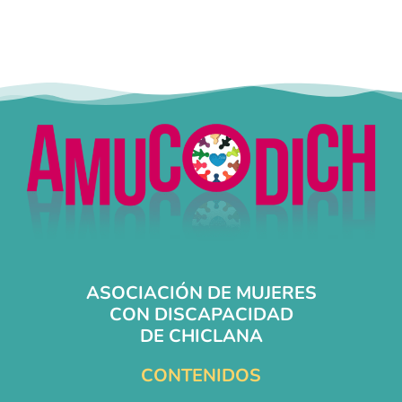
necesario tener la ESO aprobada.
ASOCIACIÓN DE MUJERES
CON DISCAPACIDAD
DE CHICLANA
CONTENIDOS