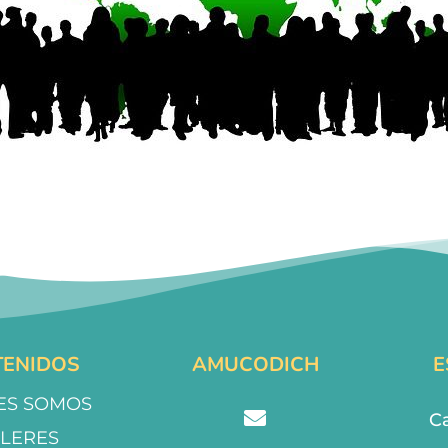
ENIDOS
AMUCODICH
E
ES SOMOS
Ca
LLERES