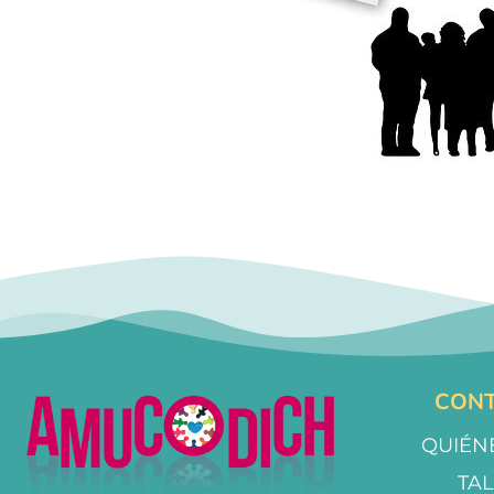
CONT
QUIÉN
TA