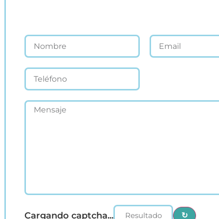
Cargando captcha...
↻