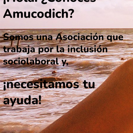
Amucodich?
Somos una Asociación que
trabaja por la inclusión
sociolaboral y,
¡necesitamos tu
ayuda!