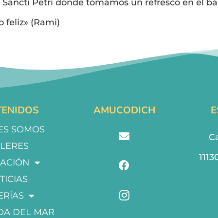
e Sancti Petri donde tomamos un refresco en el b
feliz» (Rami)
ENIDOS
AMUCODICH
E
ES SOMOS
Ca
LLERES
1113
ACIÓN
TICIAS
ERÍAS
DA DEL MAR