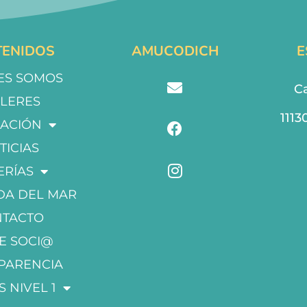
ENIDOS
AMUCODICH
E
ES SOMOS
Ca
LLERES
1113
ACIÓN
TICIAS
ERÍAS
DA DEL MAR
NTACTO
E SOCI@
PARENCIA
S NIVEL 1