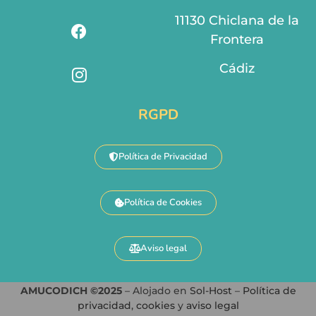
11130 Chiclana de la
Frontera
Cádiz
RGPD
Política de Privacidad
Política de Cookies
Aviso legal
AMUCODICH ©2025
– Alojado en
Sol-Host
–
Política de
privacidad
,
cookies
y
aviso legal