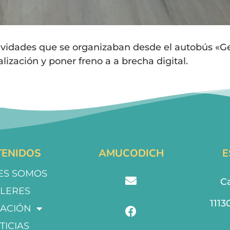
ctividades que se organizaban desde el autobús «G
alización y poner freno a a brecha digital.
ENIDOS
AMUCODICH
E
ES SOMOS
Ca
LLERES
1113
ACIÓN
TICIAS