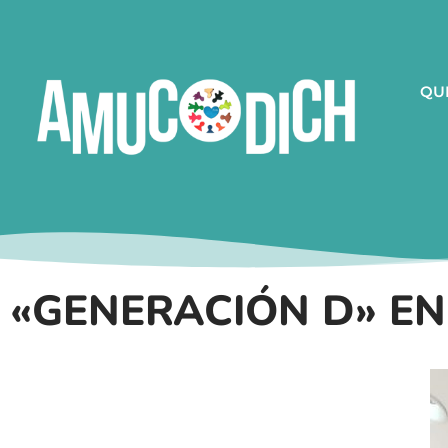
QU
«GENERACIÓN D» E