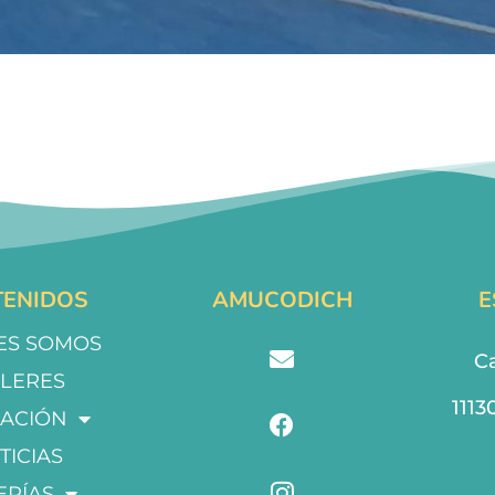
ENIDOS
AMUCODICH
E
ES SOMOS
Ca
LLERES
1113
ACIÓN
TICIAS
ERÍAS