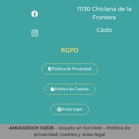
11130 Chiclana de la
Frontera
Cádiz
RGPD
Política de Privacidad
Política de Cookies
Aviso legal
AMUCODICH ©2025
– Alojado en
Sol-Host
–
Política de
privacidad
,
cookies
y
aviso legal