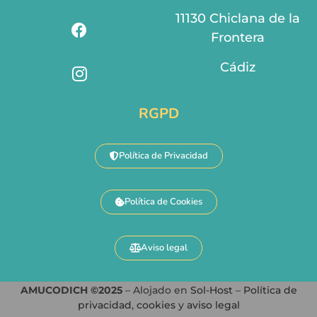
11130 Chiclana de la
Frontera
Cádiz
RGPD
Política de Privacidad
Política de Cookies
Aviso legal
AMUCODICH ©2025
– Alojado en
Sol-Host
–
Política de
privacidad
,
cookies
y
aviso legal