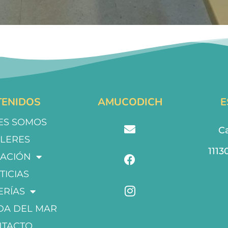
ENIDOS
AMUCODICH
E
ES SOMOS
Ca
LLERES
1113
ACIÓN
TICIAS
ERÍAS
DA DEL MAR
NTACTO