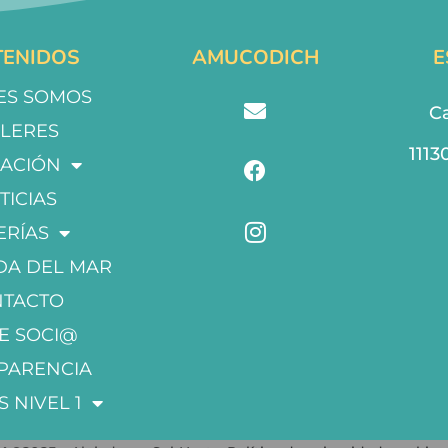
ENIDOS
AMUCODICH
E
ES SOMOS
Ca
LLERES
1113
ACIÓN
TICIAS
ERÍAS
DA DEL MAR
NTACTO
E SOCI@
PARENCIA
S NIVEL 1