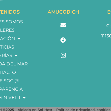
ENIDOS
AMUCODICH
E
ES SOMOS
Ca
LLERES
1113
ACIÓN
TICIAS
ERÍAS
DA DEL MAR
NTACTO
E SOCI@
PARENCIA
S NIVEL 1
 ©2025
– Alojado en
Sol-Host
–
Política de privacidad
,
cookies