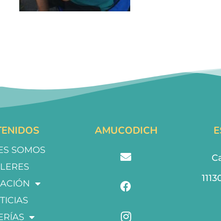
ENIDOS
AMUCODICH
E
ES SOMOS
Ca
LLERES
1113
ACIÓN
TICIAS
ERÍAS