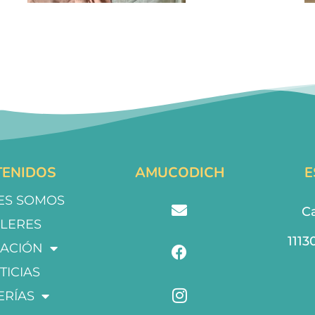
ENIDOS
AMUCODICH
E
ES SOMOS
Ca
LLERES
1113
ACIÓN
TICIAS
ERÍAS