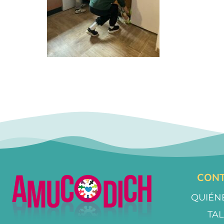
CONT
QUIÉN
TA