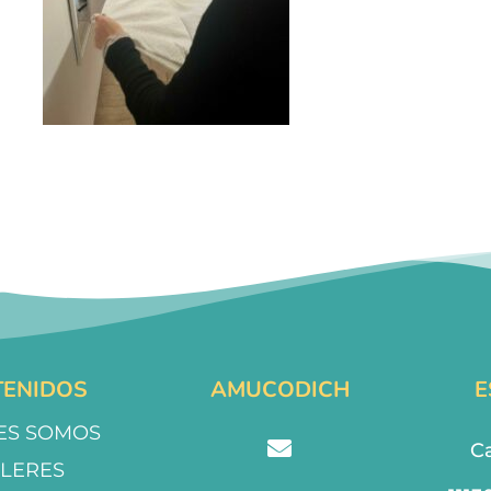
ENIDOS
AMUCODICH
E
ES SOMOS
Ca
LLERES