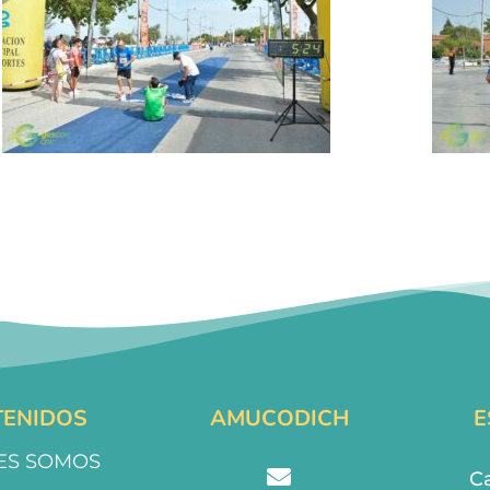
ENIDOS
AMUCODICH
E
ES SOMOS
Ca