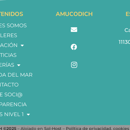
ENIDOS
AMUCODICH
E
ES SOMOS
Ca
LLERES
1113
ACIÓN
TICIAS
ERÍAS
DA DEL MAR
NTACTO
E SOCI@
PARENCIA
S NIVEL 1
 ©2025
– Alojado en
Sol-Host
–
Política de privacidad
,
cookies