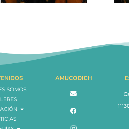
ENIDOS
AMUCODICH
E
ES SOMOS
Ca
LLERES
1113
ACIÓN
TICIAS
ERÍAS