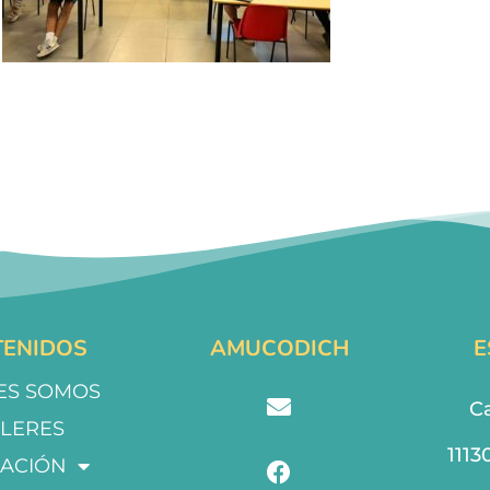
ENIDOS
AMUCODICH
E
ES SOMOS
Ca
LLERES
1113
ACIÓN