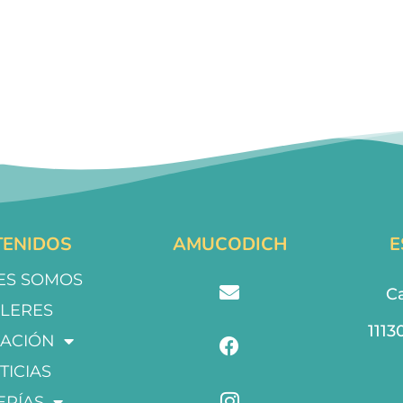
ENIDOS
AMUCODICH
E
ES SOMOS
Ca
LLERES
1113
ACIÓN
TICIAS
ERÍAS