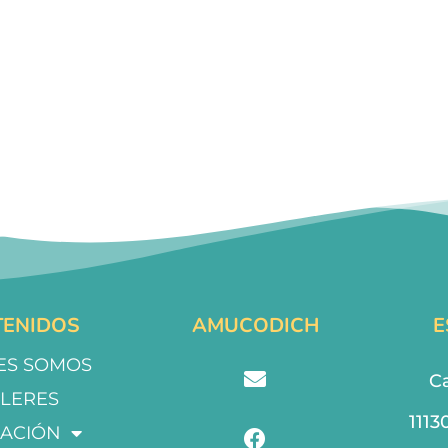
ENIDOS
AMUCODICH
E
ES SOMOS
Ca
LLERES
1113
ACIÓN