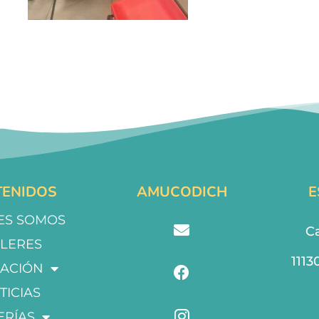
ENIDOS
AMUCODICH
E
ES SOMOS
Ca
LLERES
1113
ACIÓN
TICIAS
ERÍAS