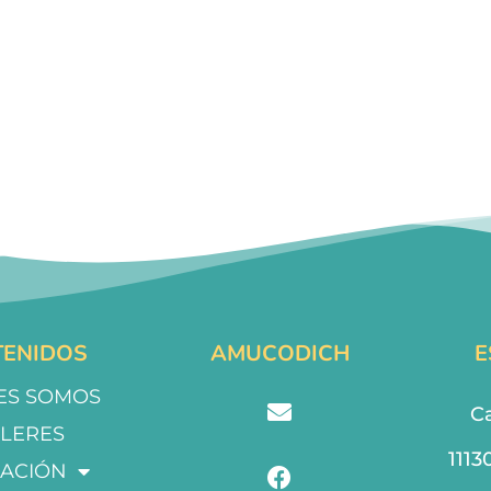
ENIDOS
AMUCODICH
E
ES SOMOS
Ca
LLERES
1113
ACIÓN