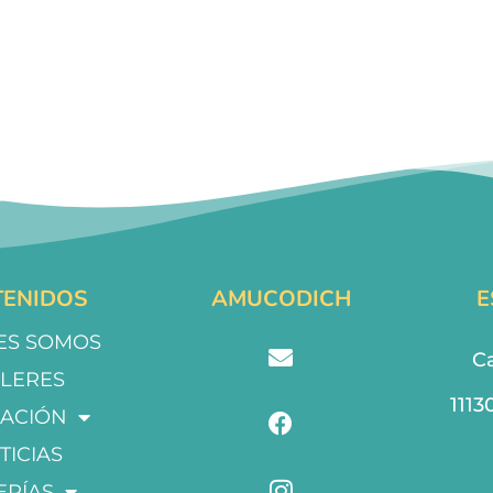
ENIDOS
AMUCODICH
E
ES SOMOS
Ca
LLERES
1113
ACIÓN
TICIAS
ERÍAS