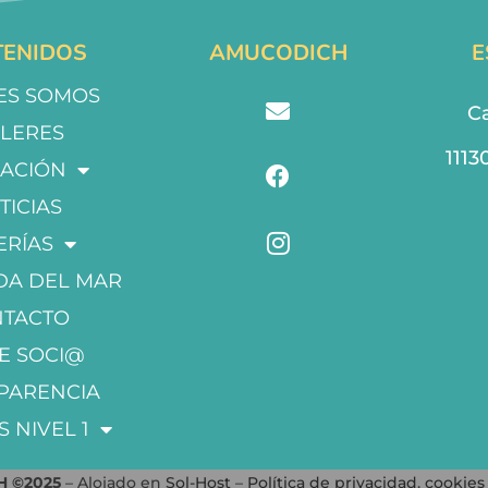
ENIDOS
AMUCODICH
E
ES SOMOS
Ca
LLERES
1113
ACIÓN
TICIAS
ERÍAS
DA DEL MAR
NTACTO
E SOCI@
PARENCIA
S NIVEL 1
 ©2025
– Alojado en
Sol-Host
–
Política de privacidad
,
cookies