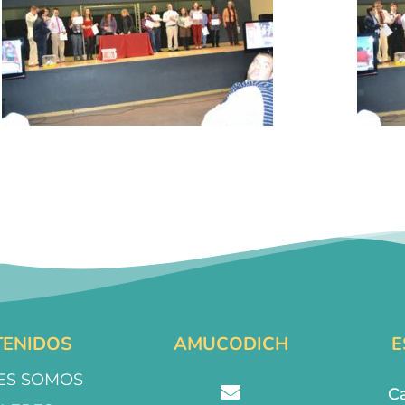
ENIDOS
AMUCODICH
E
ES SOMOS
Ca