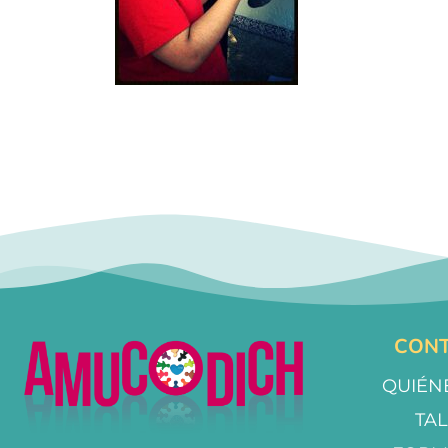
CONT
QUIÉN
TA