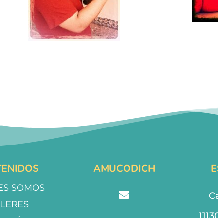
ENIDOS
AMUCODICH
E
ES SOMOS
Ca
LLERES
1113