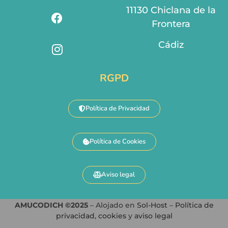
11130 Chiclana de la
Frontera
Cádiz
RGPD
Política de Privacidad
Política de Cookies
Aviso legal
AMUCODICH ©2025
– Alojado en
Sol-Host
–
Política de
privacidad
,
cookies
y
aviso legal