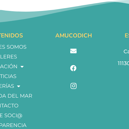
ENIDOS
AMUCODICH
E
ES SOMOS
Ca
LLERES
1113
ACIÓN
TICIAS
ERÍAS
DA DEL MAR
NTACTO
E SOCI@
PARENCIA