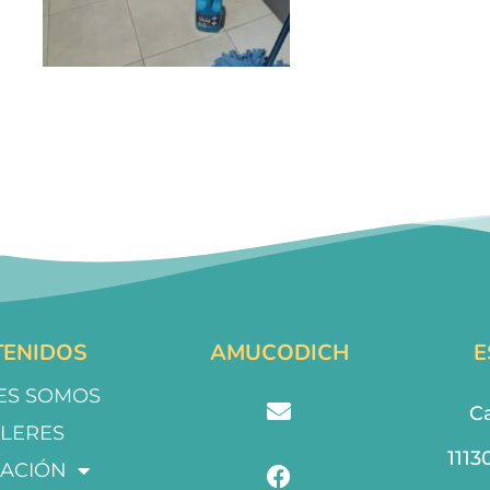
ENIDOS
AMUCODICH
E
ES SOMOS
Ca
LLERES
1113
ACIÓN