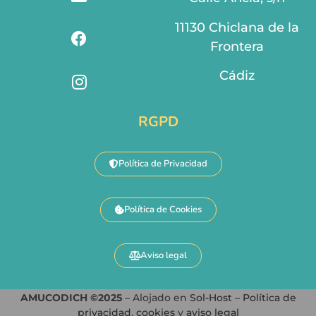
11130 Chiclana de la
Frontera
Cádiz
RGPD
Política de Privacidad
Política de Cookies
Aviso legal
AMUCODICH ©2025
– Alojado en
Sol-Host
–
Política de
privacidad
,
cookies
y
aviso legal