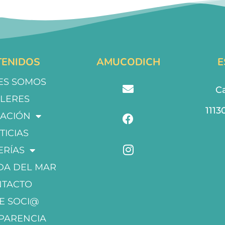
ENIDOS
AMUCODICH
E
ES SOMOS
Ca
LLERES
1113
ACIÓN
TICIAS
ERÍAS
DA DEL MAR
NTACTO
E SOCI@
PARENCIA