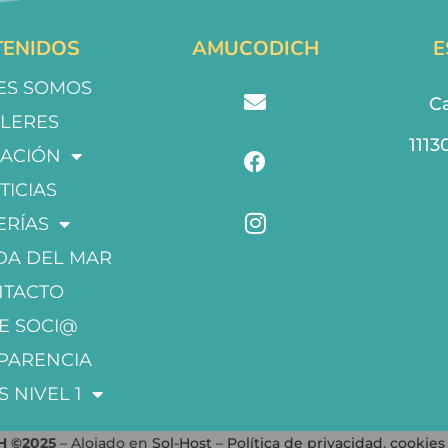
ENIDOS
AMUCODICH
E
ES SOMOS
Ca
LLERES
1113
ACIÓN
TICIAS
ERÍAS
DA DEL MAR
NTACTO
E SOCI@
PARENCIA
S NIVEL 1
 ©2025
– Alojado en
Sol-Host
–
Política de privacidad
,
cookies