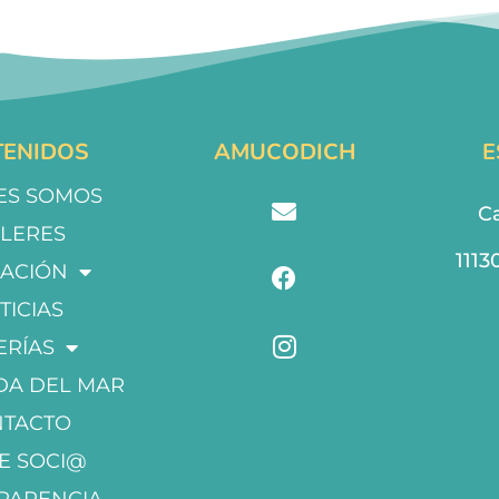
ENIDOS
AMUCODICH
E
ES SOMOS
Ca
LLERES
1113
ACIÓN
TICIAS
ERÍAS
DA DEL MAR
NTACTO
E SOCI@