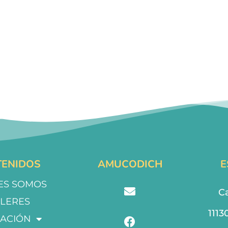
ENIDOS
AMUCODICH
E
ES SOMOS
Ca
LLERES
1113
ACIÓN