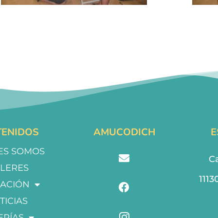
ENIDOS
AMUCODICH
E
ES SOMOS
Ca
LLERES
1113
ACIÓN
TICIAS
ERÍAS