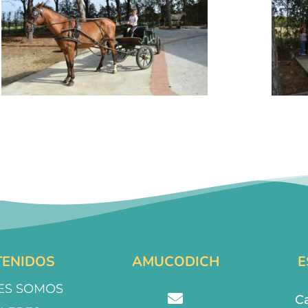
ENIDOS
AMUCODICH
E
ES SOMOS
Ca