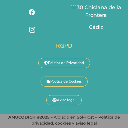
11130 Chiclana de la
Frontera
Cádiz
RGPD
Política de Privacidad
Política de Cookies
Aviso legal
AMUCODICH ©2025
– Alojado en
Sol-Host
–
Política de
privacidad
,
cookies
y
aviso legal