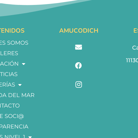
ENIDOS
AMUCODICH
E
ES SOMOS
Ca
LLERES
1113
ACIÓN
TICIAS
ERÍAS
DA DEL MAR
NTACTO
E SOCI@
PARENCIA
S NIVEL 1