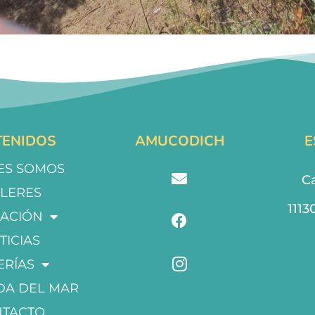
ENIDOS
AMUCODICH
E
ES SOMOS
Ca
LLERES
1113
ACIÓN
TICIAS
ERÍAS
DA DEL MAR
NTACTO