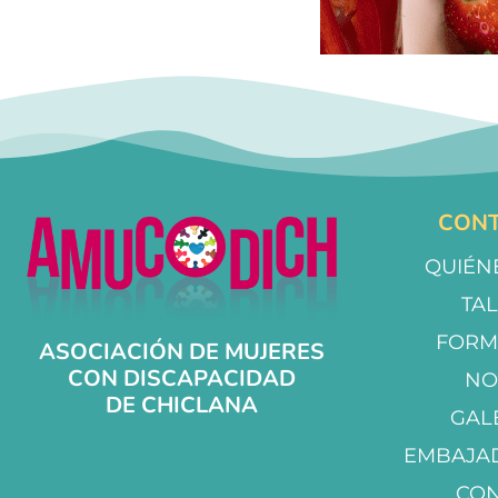
CONT
QUIÉN
TA
FORM
ASOCIACIÓN DE MUJERES
CON DISCAPACIDAD
NO
DE CHICLANA
GAL
EMBAJA
CO