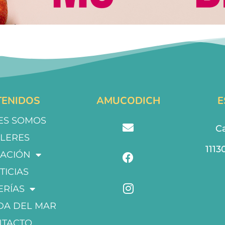
ENIDOS
AMUCODICH
E
ES SOMOS
Ca
LLERES
1113
ACIÓN
TICIAS
ERÍAS
DA DEL MAR
NTACTO