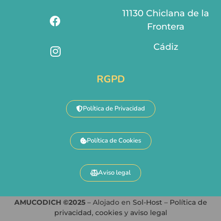
11130 Chiclana de la
Frontera
Cádiz
RGPD
Política de Privacidad
Política de Cookies
Aviso legal
AMUCODICH ©2025
– Alojado en
Sol-Host
–
Política de
privacidad
,
cookies
y
aviso legal