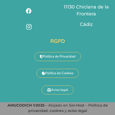
11130 Chiclana de la
Frontera
Cádiz
RGPD
Política de Privacidad
Política de Cookies
Aviso legal
AMUCODICH ©2025
– Alojado en
Sol-Host
–
Política de
privacidad
,
cookies
y
aviso legal