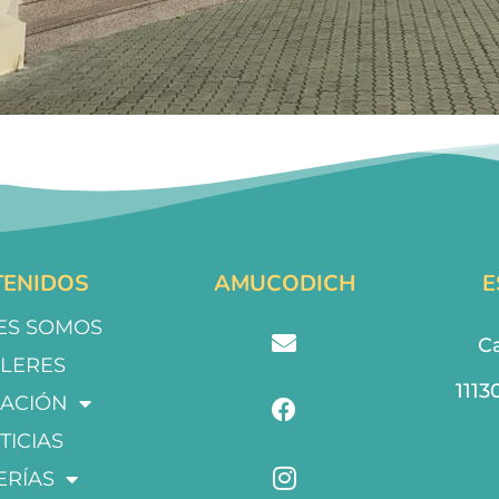
ENIDOS
AMUCODICH
E
ES SOMOS
Ca
LLERES
1113
ACIÓN
TICIAS
ERÍAS